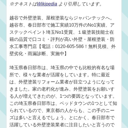
※テキストは
Wikipedia
より引用しています。
越谷で外壁塗装、屋根塗装ならジャパンテックへ。
越谷市、春日部市で施工実績10万件のNo1実績、ア
ステックペイント埼玉No1受賞、１級塗装技能士在
籍の品質で口コミ・評判が高い外壁・屋根塗装・防
水工事専門店【電話：0120-605-586！無料見積、外
壁劣化・雨漏診断、実施中】
埼玉県春日部市は、埼玉県の中でも比較的有名な場
所で、様々な業者が活躍をしています。特に最近
は、外壁塗装リフォーム業者が目立つようになって
きました。家の老朽化が進み、外壁塗装をお願いす
る人が増えてきたのが、1つの要因となっています。
この埼玉県春日部市は、ベッドタウンの1つとして知
られているので、東京都の人からも、この手のニー
ズは多いと言えるでしょう。とにかく、春日部市で
活躍している外壁塗装業者に注目したいと言うので